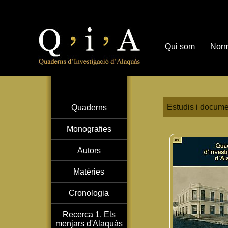
Qui som
Norm
Estudis i docume
Quaderns
Monografies
Autors
Matèries
Cronologia
Recerca 1. Els
menjars d'Alaquàs