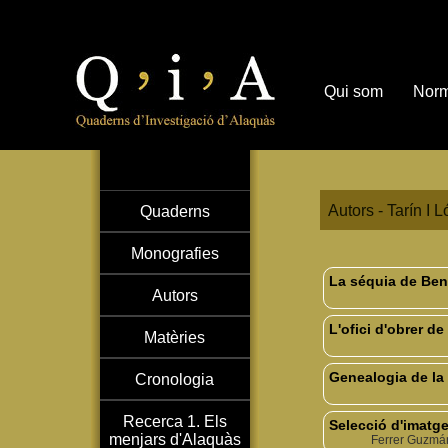
Qui som
Norm
Autors - Tarín I 
Quaderns
Monografies
La séquia de Benà
Autors
L'ofici d'obrer de 
Matèries
Genealogia de la 
Cronologia
Recerca 1. Els
Selecció d'imatg
menjars d'Alaquàs
Ferrer Guzmán